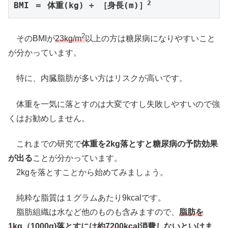
2
BMI ＝ 体重(kg) ÷ ［身長(m)］
2
そのBMIが
23kg/m
以上の方は糖尿病になりやすいこと
が分かっています。
特に、内臓脂肪が多い方はリスクが高いです。
体重を一気に落とすのは大変ですし失敗しやすいので強
くはお勧めしません。
これまでの研究で
体重を2kg落とすと糖尿病の予防効果
が出る
ことが分かっています。
2kgを落とすことから始めてみましょう。
純粋な脂質は１グラムあたり9kcalです。
脂肪組織は水など他のものも含みますので、
脂肪を
1kg
（1000g)落とすには
約7200kcal
消費しないといけま