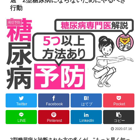
行動
発症予防
Twitter
Facebook
はてブ
Pocket
LINE
Pinterest
LinkedIn
コピー
2020.07.16
2型糖尿病と診断された方の多くが、”
もっと早く知っ