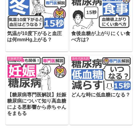
気温が10度下がると血圧
食後血糖が上がりにくい食
は何mmHg上がる？
べ方は?
妊娠糖尿病
急性代謝失調
【糖尿病専門医解説】妊娠
どんな時に低血糖になる？
糖尿病について知り高血糖
による悪影響から赤ちゃん
をまもる