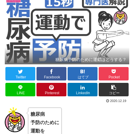
糖尿病予防のために運動はどうする？
Twitter
Facebook
はてブ
Pocket
LINE
Pinterest
LinkedIn
コピー
2020.12.19
糖尿病
予防のために
運動を