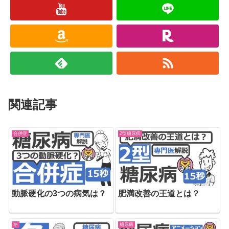
関連記事
合併症
2型糖尿病
動脈硬化の3つの病気は？
肥満改善の王道とは？
冬
糖尿病