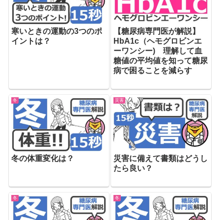
寒いときの運動の3つのポ
【糖尿病専門医が解説】
イントは？
HbA1c（ヘモグロビンエ
ーワンシー) 理解して血
糖値の平均値を知って糖尿
病で困ることを減らす
冬
災害
冬の体重変化は？
災害に備えて書類はどうし
たら良い？
冬
冬