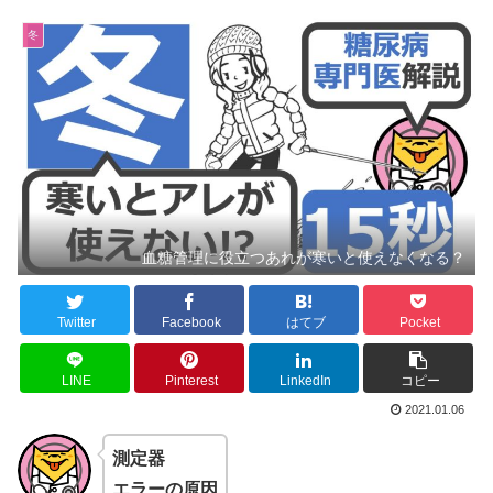
冬
血糖管理に役立つあれが寒いと使えなくなる？
Twitter
Facebook
はてブ
Pocket
LINE
Pinterest
LinkedIn
コピー
2021.01.06
測定器
エラーの原因